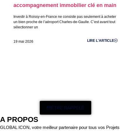
accompagnement immobilier clé en main
e
Investir à Roissy-en-France ne consiste pas seulement à acheter
In
un bien proche de l’aéroport Charles-de-Gaulle. C’est avant tout
re
sélectionner un
ét
LIRE L'ARTICLE
19 mai 2026
19
ÊTRE RAPPELÉ
A PROPOS
GLOBAL ICON, votre meilleur partenaire pour tous vos Projets