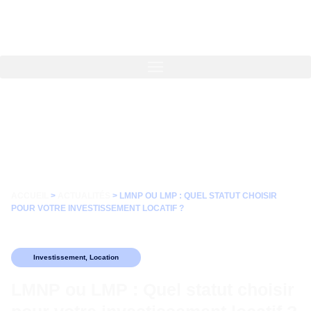
ACCUEIL
>
ACTUALITÉS
>
LMNP OU LMP : QUEL STATUT CHOISIR
POUR VOTRE INVESTISSEMENT LOCATIF ?
Investissement
,
Location
LMNP ou LMP : Quel statut choisir