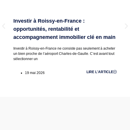
Investir à Roissy-en-France :
I
opportunités, rentabilité et
r
accompagnement immobilier clé en main
e
Investir à Roissy-en-France ne consiste pas seulement à acheter
In
un bien proche de l’aéroport Charles-de-Gaulle. C’est avant tout
re
sélectionner un
ét
LIRE L'ARTICLE
19 mai 2026