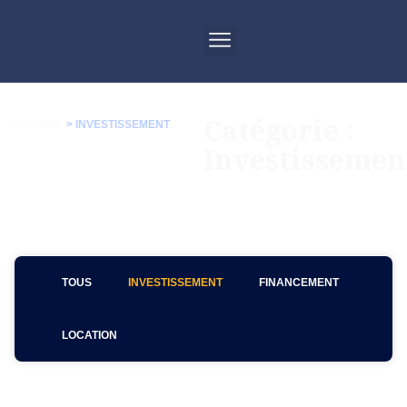
Nos filiales
Catégorie :
ACCUEIL
>
INVESTISSEMENT
Investissemen
TOUS
INVESTISSEMENT
FINANCEMENT
LOCATION