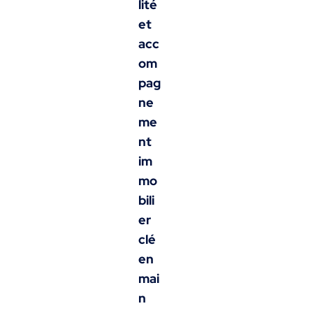
lité
et
acc
om
pag
ne
me
nt
im
mo
bili
er
clé
en
mai
n