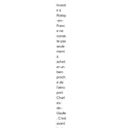
Invest
ir à
Roissy
-en-
Franc
e ne
consis
te pas
seule
ment
à
achet
er un
bien
proch
e de
l’aéro
port
Charl
es-
de-
Gaulle
. C’est
avant