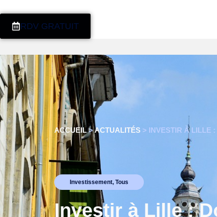
RDV GRATUIT
ACCUEIL
>
ACTUALITÉS
>
INVESTIR À LILLE
Investissement
,
Tous
Investir à Lille :