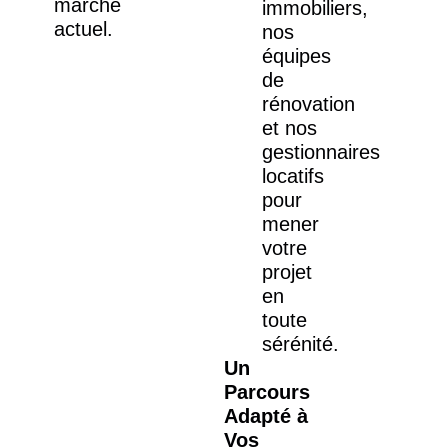
marché
immobiliers,
actuel.
nos
équipes
de
rénovation
et nos
gestionnaires
locatifs
pour
mener
votre
projet
en
toute
sérénité.
Un
Parcours
Adapté à
Vos