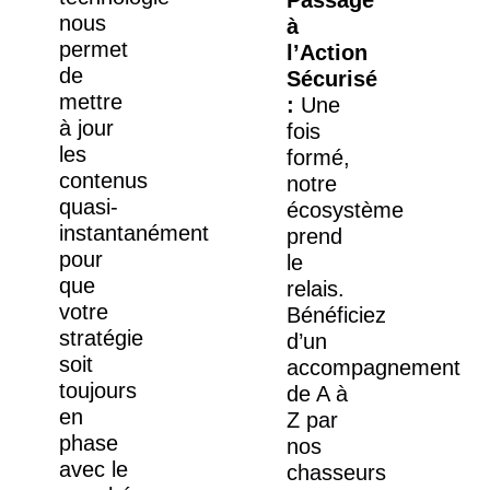
nous
à
permet
l’Action
de
Sécurisé
mettre
:
Une
à jour
fois
les
formé,
contenus
notre
quasi-
écosystème
instantanément
prend
pour
le
que
relais.
votre
Bénéficiez
stratégie
d’un
soit
accompagnement
toujours
de A à
en
Z par
phase
nos
avec le
chasseurs