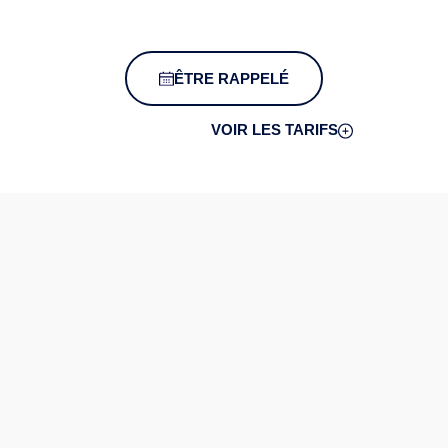
ÊTRE RAPPELÉ
VOIR LES TARIFS
Choisissez le
Passeport Adapté
Nous avons créé trois
à Votre Ambition
niveaux
d’accompagnement
pour correspondre
précisément à vos
objectifs. Que vous
cherchiez à sécuriser