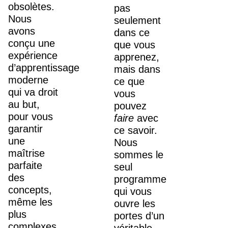
obsolètes.
pas
Nous
seulement
avons
dans ce
conçu une
que vous
expérience
apprenez,
d’apprentissage
mais dans
moderne
ce que
qui va droit
vous
au but,
pouvez
pour vous
faire
avec
garantir
ce savoir.
une
Nous
maîtrise
sommes le
parfaite
seul
des
programme
concepts,
qui vous
même les
ouvre les
plus
portes d’un
complexes.
véritable