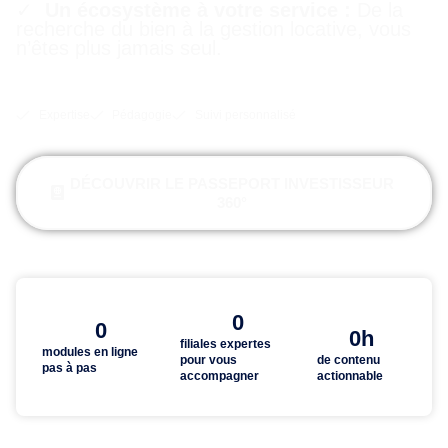
✓
Un écosystème à votre service :
De la
recherche du bien à la gestion locative, vous
n’êtes plus jamais seul.
Expertise
Pédagogie
Suivi personnalisé
DÉCOUVRIR LE PASSEPORT INVESTISSEUR
360°
0
0
0
h
filiales expertes
modules en ligne
pour vous
de contenu
pas à pas
accompagner
actionnable