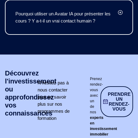
Pourquoi utiliser un Avatar IA pour présenter les
cours ? Y a-t-il un vrai contact humain ?
Découvrez
Prenez
l'investissement
N’hésitez pas à
rendez-
ou
nous contacter
vous
PRENDRE
approfondissez
avec
pour en savoir
UN
un
vos
plus sur nos
RENDEZ-
de
VOUS
programmes de
connaissances
nos
formation
experts
en
investissement
immobilier