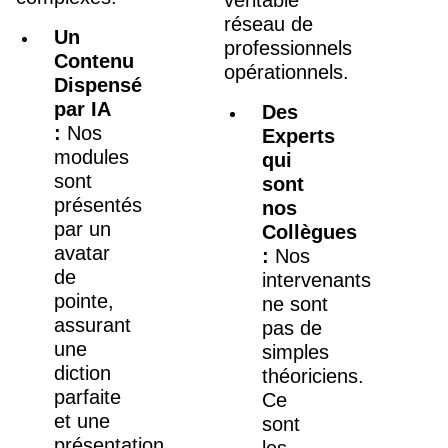
réseau de
Un
professionnels
Contenu
opérationnels.
Dispensé
par IA
Des
:
Nos
Experts
modules
qui
sont
sont
présentés
nos
par un
Collègues
avatar
:
Nos
de
intervenants
pointe,
ne sont
assurant
pas de
une
simples
diction
théoriciens.
parfaite
Ce
et une
sont
présentation
les