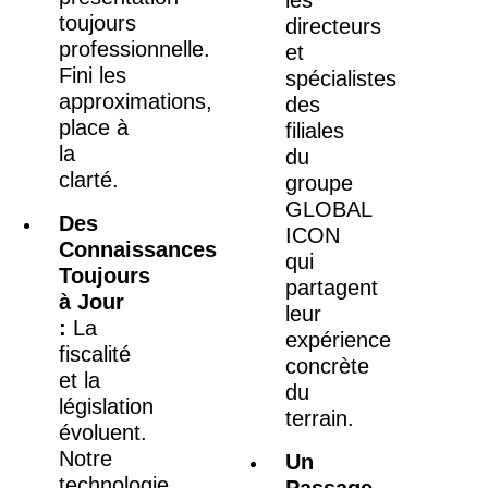
toujours
directeurs
professionnelle.
et
Fini les
spécialistes
approximations,
des
place à
filiales
la
du
clarté.
groupe
GLOBAL
Des
ICON
Connaissances
qui
Toujours
partagent
à Jour
leur
:
La
expérience
fiscalité
concrète
et la
du
législation
terrain.
évoluent.
Notre
Un
technologie
Passage