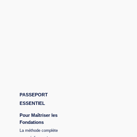
votre premier achat
ou à construire un
patrimoine, nous
avons le parcours
qu’il vous faut.
PASSEPORT
ESSENTIEL
Pour Maîtriser les
Fondations
La méthode complète